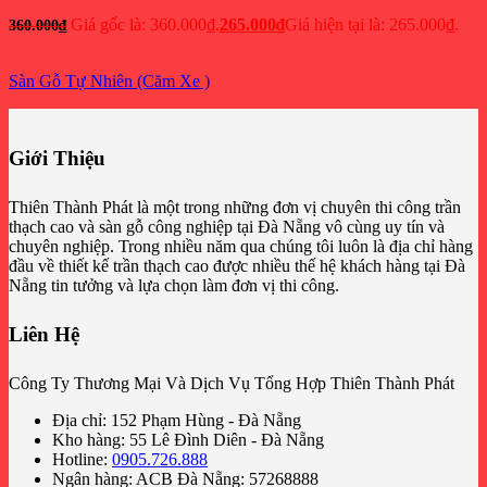
Giá gốc là: 360.000₫.
265.000
₫
Giá hiện tại là: 265.000₫.
360.000
₫
Sàn Gỗ Tự Nhiên (Căm Xe )
Giới Thiệu
Thiên Thành Phát là một trong những đơn vị chuyên thi công trần
thạch cao và sàn gỗ công nghiệp tại Đà Nẵng vô cùng uy tín và
chuyên nghiệp. Trong nhiều năm qua chúng tôi luôn là địa chỉ hàng
đầu về thiết kế trần thạch cao được nhiều thế hệ khách hàng tại Đà
Nẵng tin tưởng và lựa chọn làm đơn vị thi công.
Liên Hệ
Công Ty Thương Mại Và Dịch Vụ Tổng Hợp Thiên Thành Phát
Địa chỉ: 152 Phạm Hùng - Đà Nẵng
Kho hàng: 55 Lê Đình Diên - Đà Nẵng
Hotline:
0905.726.888
Ngân hàng: ACB Đà Nẵng: 57268888