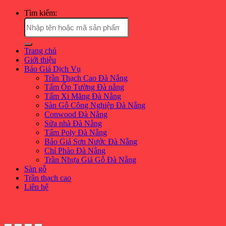
Tìm kiếm:
Trang chủ
Giới thiệu
Báo Giá Dịch Vụ
Trần Thạch Cao Đà Nẵng
Tấm Ốp Tường Đà nẵng
Tấm Xi Măng Đà Nẵng
Sàn Gỗ Công Nghiệp Đà Nẵng
Conwood Đà Nẵng
Sửa nhà Đà Nẵng
Tấm Poly Đà Nẵng
Báo Giá Sơn Nước Đà Nẵng
Chỉ Phào Đà Nẵng
Trần Nhựa Giả Gỗ Đà Nẵng
Sàn gỗ
Trần thạch cao
Liên hệ