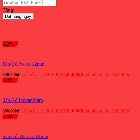
Tổng:
Đặt hàng ngay
Sản phẩm xem nhiều nhất
-22%
Sàn Gỗ Avaro 12mm
Giá gốc là: 320.000₫.
249.000
₫
Giá hiện tại là: 249.000₫.
320.000
₫
-18%
Sàn Gỗ Inovar 8mm
Giá gốc là: 390.000₫.
320.000
₫
Giá hiện tại là: 320.000₫.
390.000
₫
-26%
Sàn Gỗ Thái Lan 8mm