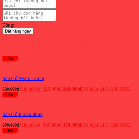
Tổng:
Đặt hàng ngay
Sản phẩm xem nhiều nhất
-22%
Sàn Gỗ Avaro 12mm
Giá gốc là: 320.000₫.
249.000
₫
Giá hiện tại là: 249.000₫.
320.000
₫
-18%
Sàn Gỗ Inovar 8mm
Giá gốc là: 390.000₫.
320.000
₫
Giá hiện tại là: 320.000₫.
390.000
₫
-26%