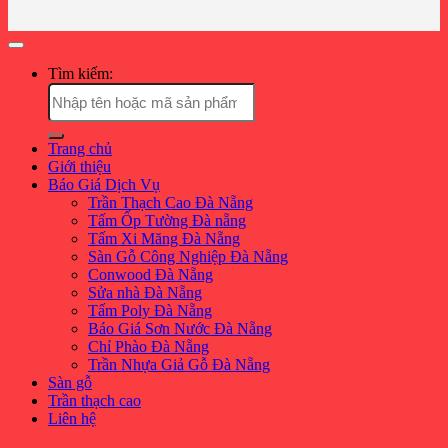
Tìm kiếm:
Trang chủ
Giới thiệu
Báo Giá Dịch Vụ
Trần Thạch Cao Đà Nẵng
Tấm Ốp Tường Đà nẵng
Tấm Xi Măng Đà Nẵng
Sàn Gỗ Công Nghiệp Đà Nẵng
Conwood Đà Nẵng
Sửa nhà Đà Nẵng
Tấm Poly Đà Nẵng
Báo Giá Sơn Nước Đà Nẵng
Chỉ Phào Đà Nẵng
Trần Nhựa Giả Gỗ Đà Nẵng
Sàn gỗ
Trần thạch cao
Liên hệ