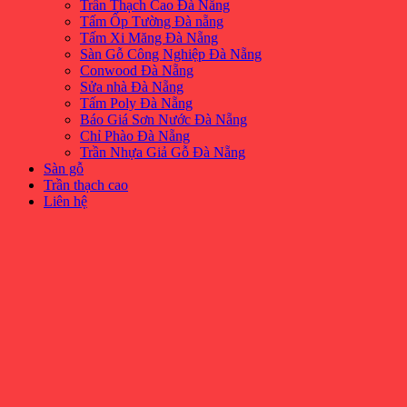
Trần Thạch Cao Đà Nẵng
Tấm Ốp Tường Đà nẵng
Tấm Xi Măng Đà Nẵng
Sàn Gỗ Công Nghiệp Đà Nẵng
Conwood Đà Nẵng
Sửa nhà Đà Nẵng
Tấm Poly Đà Nẵng
Báo Giá Sơn Nước Đà Nẵng
Chỉ Phào Đà Nẵng
Trần Nhựa Giả Gỗ Đà Nẵng
Sàn gỗ
Trần thạch cao
Liên hệ